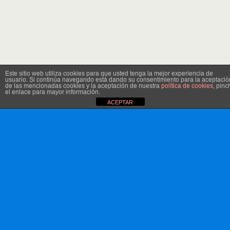
Este sitio web utiliza cookies para que usted tenga la mejor experiencia de
usuario. Si continúa navegando está dando su consentimiento para la aceptació
de las mencionadas cookies y la aceptación de nuestra
política de cookies
, pinc
el enlace para mayor información.
ACEPTAR