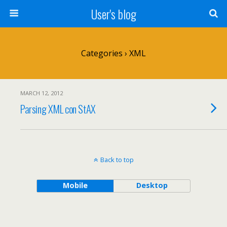
User's blog
Categories ›
XML
MARCH 12, 2012
Parsing XML con StAX
Back to top
Mobile
Desktop