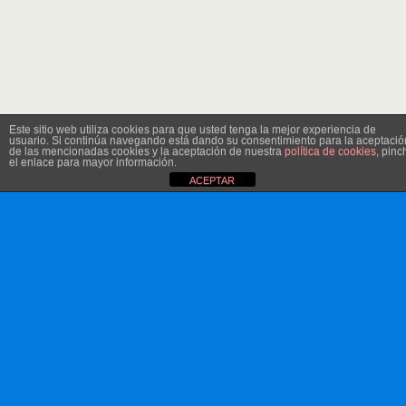
Este sitio web utiliza cookies para que usted tenga la mejor experiencia de
usuario. Si continúa navegando está dando su consentimiento para la aceptació
de las mencionadas cookies y la aceptación de nuestra
política de cookies
, pinc
el enlace para mayor información.
ACEPTAR