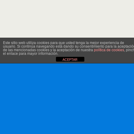
Este sitio web utiliza cookies para que usted tenga la mejor experiencia de
usuario. Si continúa navegando está dando su consentimiento para la aceptació
de las mencionadas cookies y la aceptación de nuestra
política de cookies
, pinc
el enlace para mayor información.
ACEPTAR