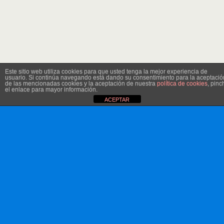
Este sitio web utiliza cookies para que usted tenga la mejor experiencia de
usuario. Si continúa navegando está dando su consentimiento para la aceptació
de las mencionadas cookies y la aceptación de nuestra
política de cookies
, pinc
el enlace para mayor información.
ACEPTAR