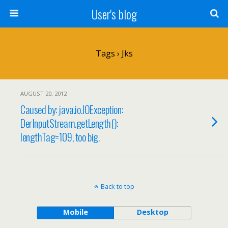
User's blog
Tags › Jks
AUGUST 20, 2012
Caused by: java.io.IOException:
DerInputStream.getLength():
lengthTag=109, too big.
Back to top
Mobile
Desktop