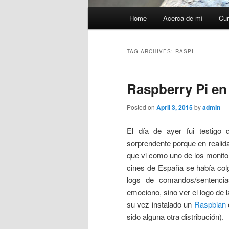
Main
Home
Acerca de mí
Cur
menu
TAG ARCHIVES:
RASPI
Raspberry Pi en 
Posted on
April 3, 2015
by
admin
El día de ayer fui testigo
sorprendente porque en realida
que vi como uno de los monito
cines de España se había colga
logs de comandos/sentenci
emociono, sino ver el logo de
su vez instalado un
Raspbian
sido alguna otra distribución).