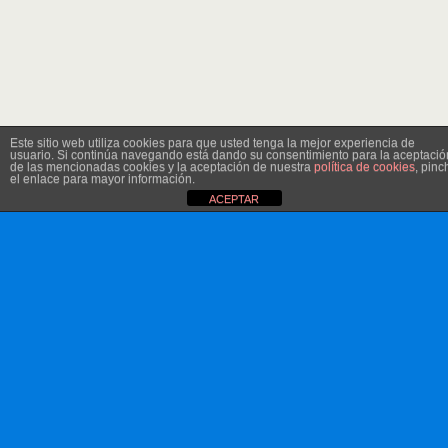
Este sitio web utiliza cookies para que usted tenga la mejor experiencia de
usuario. Si continúa navegando está dando su consentimiento para la aceptació
de las mencionadas cookies y la aceptación de nuestra
política de cookies
, pinc
el enlace para mayor información.
ACEPTAR