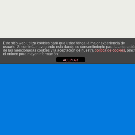
Este sitio web utiliza cookies para que usted tenga la mejor experiencia de
usuario. Si continúa navegando está dando su consentimiento para la aceptació
de las mencionadas cookies y la aceptación de nuestra
política de cookies
, pinc
el enlace para mayor información.
ACEPTAR