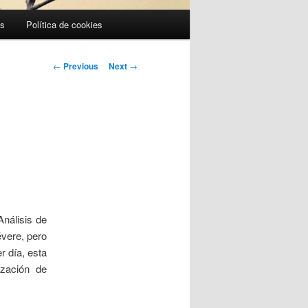
es
Política de cookies
Post
←
Previous
Next
→
navigation
nálisis de
évere, pero
r día, esta
ización de