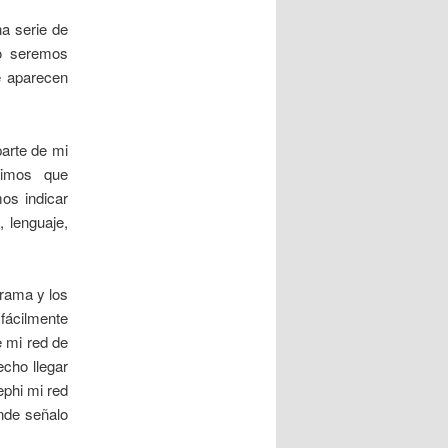
a serie de
io seremos
 aparecen
arte de mi
vimos que
s indicar
 lenguaje,
grama y los
ácilmente
e mi red de
cho llegar
ephi mi red
onde señalo