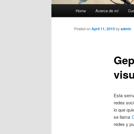
Main
Home
Acerca de mí
Cur
menu
Posted on
April 11, 2015
by
admin
Gep
vis
Esta sema
redes soci
lo que qui
se llama
G
redes y p