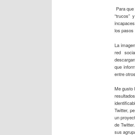
Para que 
“trucos” 
incapaces 
los pasos
La imagen
red soci
descargar
que infor
entre otros
Me gusto l
resultad
identifica
Twitter, 
un proyect
de Twitter
sus agrup