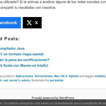
a utilizaste? Si te animas a analizar alguna de tus redes sociales co
ompartir tu resultados con nosotros
acebook
X
d Posts:
ompilador Java
CV en formato mapa mental
en la pena las certificaciones?
k Scala con Maven en IntelliJ
as posted in
Aplicaciones
,
herramientas
,
Mac OS X
,
Opinión
and tagged
analisis
rk
,
red
,
social
by
admin
. Bookmark the
permalink
.
Proudly powered by WordPress
uario. Si continúa navegando está dando su consentimiento para la aceptación de l