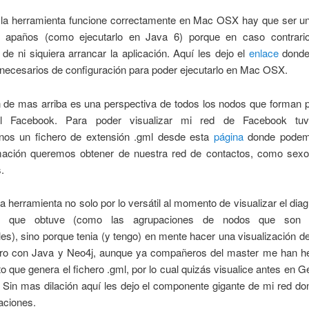
la herramienta funcione correctamente en Mac OSX hay que ser un
y apaños (como ejecutarlo en Java 6) porque en caso contrar
de ni siquiera arrancar la aplicación. Aquí les dejo el
enlace
donde
 necesarios de configuración para poder ejecutarlo en Mac OSX.
 de mas arriba es una perspectiva de todos los nodos que forman p
al Facebook. Para poder visualizar mi red de Facebook tu
nos un fichero de extensión .gml desde esta
página
donde podemo
mación queremos obtener de nuestra red de contactos, como sexo,
.
a herramienta no solo por lo versátil al momento de visualizar el dia
os que obtuve (como las agrupaciones de nodos que son f
bles), sino porque tenia (y tengo) en mente hacer una visualización d
pero con Java y Neo4j, aunque ya compañeros del master me han he
o que genera el fichero .gml, por lo cual quizás visualice antes en G
. Sin mas dilación aquí les dejo el componente gigante de mi red d
aciones.