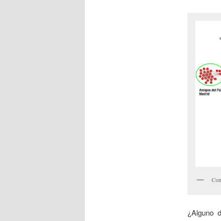
Com
¿Alguno 