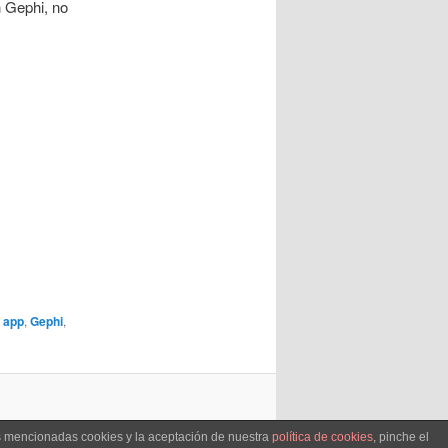
n Gephi, no
,
app
,
Gephi
,
as mencionadas cookies y la aceptación de nuestra
política de cookies
, pinche el