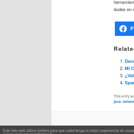
herramient
dudes en c
F
Relate
Dec
Mi 
¿Val
Spar
This entry w
java
,
netwo
Este sitio web utiliza cookies para que usted tenga la mejor experiencia de us