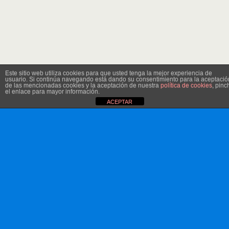
Este sitio web utiliza cookies para que usted tenga la mejor experiencia de
usuario. Si continúa navegando está dando su consentimiento para la aceptació
de las mencionadas cookies y la aceptación de nuestra
política de cookies
, pinc
el enlace para mayor información.
ACEPTAR