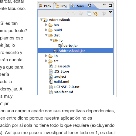
rdar, editar
ente fabuloso.
Si es tan
como perfecto?
copiamos ese
.jar, lo
o escrito y
arán cuenta
, ya que para
sería
ado la
derby.jar. A
es muy
” jar
 con una carpeta aparte con sus respectivas dependencias,
 en entre dicho porque nuestra aplicación no es
cación por si sola no tiene todo lo que requiere (excluyendo
. Así que me puse a investigar el tener todo en 1, es decir