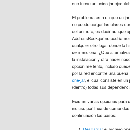
que fuese un único jar ejecutab
El problema esta en que un ja
no puede cargar las clases co
del primero, es decir aunque a
AddressBook.jar no podríamos e
cualquier otro lugar donde lo 
se menciona. ¿Que alternativa
la instalación y otra hacer n
opción me tentó, incluso quede
por la red encontré una buena 
one-jar
, el cual consiste en un
(dentro) todas sus dependencia
Existen varias opciones para c
incluso por linea de comandos, 
continuación los pasos:
Descargar
el archivo one