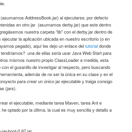
le.
r (asumamos AddressBook.jar) al ejecutarse, por defecto
ntenidas en otro jar (asumamos derby.jar) que este dentro
gregásemos nuestra carpeta “lib” con el derby.jar dentro de
jecutar la aplicación ubicada en nuestro escritorio (o en
hayamos pegado), aquí les dejo un enlace del
tutorial
donde
 tendríamos? una de ellas seria usar Java Web Start para
osotros mismos nuestro propio ClassLoader a medida, esta
 con el gusanillo de investigar al respecto, pero buscando
herramienta, además de no ser la única en su clase y en el
 proyecto para crear un único jar ejecutable y traiga consigo
s (jars).
rear el ejecutable, mediante tarea Maven, tarea Ant e
he optado por la última, la cual es muy sencilla y detallo a
-jar-boot-0.97.jar