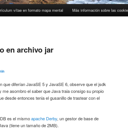
rículum vítae en formato mapa mental
Más información sobre las cooki
 en archivo jar
min
n que diferían JavaSE 5 y JavaSE 6, observe que el jsdk
 y me asombro el saber que Java traia consigo su propio
ue desde entonces tenia el gusanillo de trastear con el
vaDB es el mismo
apache Derby
, un gestor de base de
 Java (tiene un tamaño de 2MB).