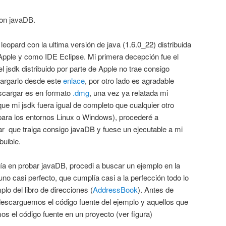
con javaDB.
opard con la ultima versión de java (1.6.0_22) distribuida
 Apple y como IDE Eclipse. Mi primera decepción fue el
l jsdk distribuido por parte de Apple no trae consigo
cargarlo desde este
enlace
, por otro lado es agradable
scargar es en formato
.dmg
, una vez ya relatada mi
e mi jsdk fuera igual de completo que cualquier otro
 para los entornos Linux o Windows), procederé a
ar que traiga consigo javaDB y fuese un ejecutable a mi
buible.
ía en probar javaDB, procedi a buscar un ejemplo en la
no casi perfecto, que cumplía casi a la perfección todo lo
plo del libro de direcciones (
AddressBook
). Antes de
descarguemos el código fuente del ejemplo y aquellos que
s el código fuente en un proyecto (ver figura)