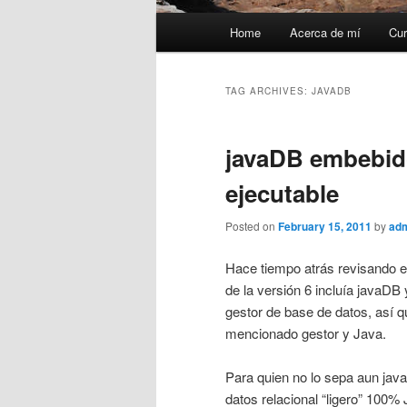
Main
Home
Acerca de mí
Cur
menu
TAG ARCHIVES:
JAVADB
javaDB embebido
ejecutable
Posted on
February 15, 2011
by
ad
Hace tiempo atrás revisando e
de la versión 6 incluía javaDB
gestor de base de datos, así q
mencionado gestor y Java.
Para quien no lo sepa aun ja
datos relacional “ligero” 100%