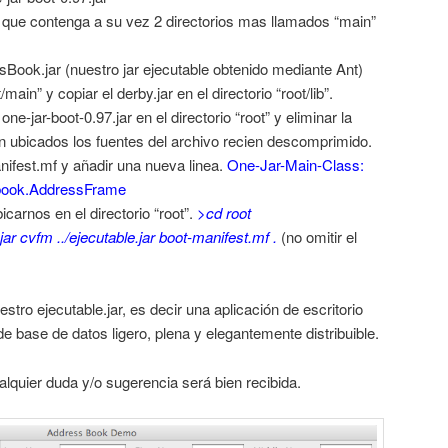
t” que contenga a su vez 2 directorios mas llamados “main”
sBook.jar (nuestro jar ejecutable obtenido mediante Ant)
main” y copiar el derby.jar en el directorio “root/lib”.
e-jar-boot-0.97.jar en el directorio “root” y eliminar la
n ubicados los fuentes del archivo recien descomprimido.
nifest.mf y añadir una nueva linea.
One-Jar-Main-Class:
book.AddressFrame
carnos en el directorio “root”.
>cd root
jar cvfm ../ejecutable.jar boot-manifest.mf .
(no omitir el
tro ejecutable.jar, es decir una aplicación de escritorio
e base de datos ligero, plena y elegantemente distribuible.
alquier duda y/o sugerencia será bien recibida.