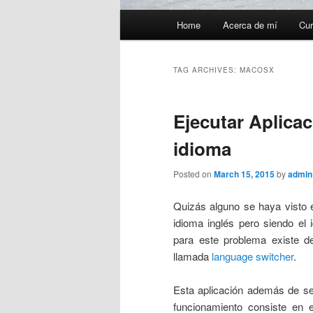
Main
Home
Acerca de mí
Cur
menu
TAG ARCHIVES:
MACOSX
Ejecutar Aplica
idioma
Posted on
March 15, 2015
by
admin
Quizás alguno se haya visto e
idioma inglés pero siendo el 
para este problema existe d
llamada
language switcher
.
Esta aplicación además de ser
funcionamiento consiste en e