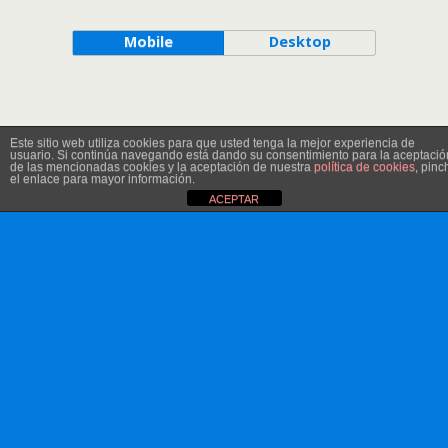
Mobile
Desktop
Este sitio web utiliza cookies para que usted tenga la mejor experiencia de
usuario. Si continúa navegando está dando su consentimiento para la aceptació
de las mencionadas cookies y la aceptación de nuestra
política de cookies
, pinc
el enlace para mayor información.
ACEPTAR